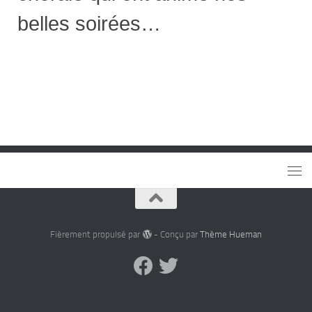
belles soirées…
Fièrement propulsé par
- Conçu par
Thème Hueman