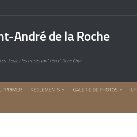
es. Seules les traces font rêver" René Char
UPPRIMER
REGLEMENTS
GALERIE DE PHOTOS
L’