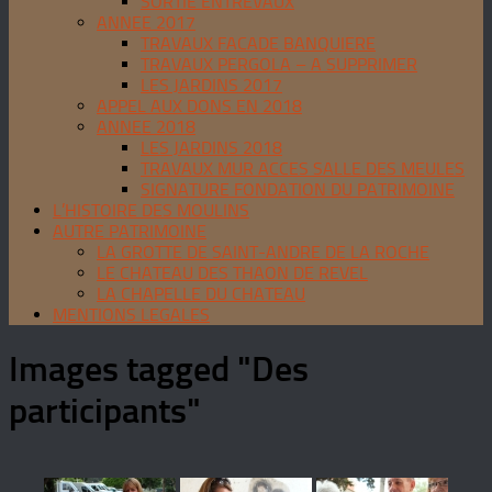
SORTIE ENTREVAUX
ANNEE 2017
TRAVAUX FACADE BANQUIERE
TRAVAUX PERGOLA – A SUPPRIMER
LES JARDINS 2017
APPEL AUX DONS EN 2018
ANNEE 2018
LES JARDINS 2018
TRAVAUX MUR ACCES SALLE DES MEULES
SIGNATURE FONDATION DU PATRIMOINE
L’HISTOIRE DES MOULINS
AUTRE PATRIMOINE
LA GROTTE DE SAINT-ANDRE DE LA ROCHE
LE CHATEAU DES THAON DE REVEL
LA CHAPELLE DU CHATEAU
MENTIONS LEGALES
Images tagged "Des
participants"