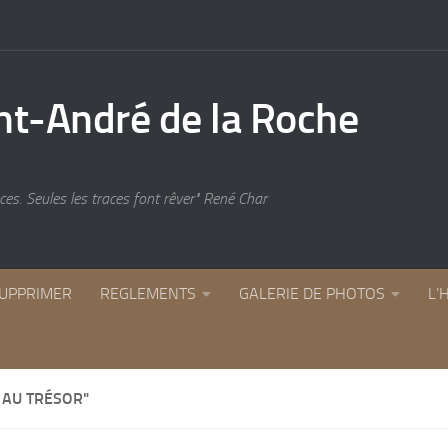
es. Seules les traces font rêver" René Char
UPPRIMER
REGLEMENTS
GALERIE DE PHOTOS
L’
 AU TRÉSOR"