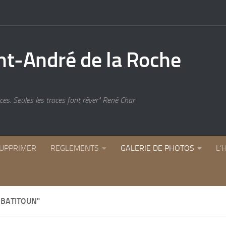
es. Seules les traces font rêver" René Char
UPPRIMER
REGLEMENTS
GALERIE DE PHOTOS
L’
 BATITOUN"