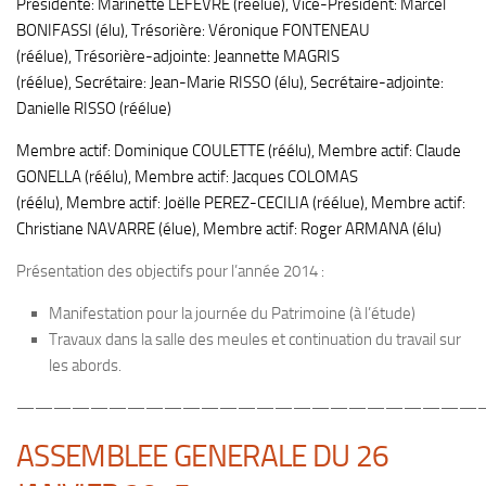
Présidente: Marinette LEFEVRE (réélue),
Vice-Président: Marcel
BONIFASSI (élu),
Trésorière: Véronique FONTENEAU
(réélue),
Trésorière-adjointe: Jeannette MAGRIS
(réélue),
Secrétaire: Jean-Marie RISSO (élu),
Secrétaire-adjointe:
Danielle RISSO (réélue)
Membre actif: Dominique COULETTE (réélu),
Membre actif: Claude
GONELLA (réélu),
Membre actif: Jacques COLOMAS
(réélu),
Membre actif: Joëlle PEREZ-CECILIA (réélue),
Membre actif:
Christiane NAVARRE (élue),
Membre actif: Roger ARMANA (élu)
Présentation des objectifs pour l’année 2014 :
Manifestation pour la journée du Patrimoine (à l’étude)
Travaux dans la salle des meules et continuation du travail sur
les abords.
—————————————————————————
ASSEMBLEE GENERALE DU 26