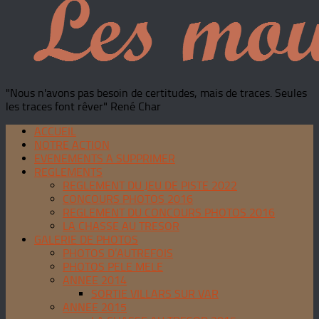
"Nous n'avons pas besoin de certitudes, mais de traces. Seules
les traces font rêver" René Char
ACCUEIL
NOTRE ACTION
EVENEMENTS A SUPPRIMER
REGLEMENTS
REGLEMENT DU JEU DE PISTE 2022
CONCOURS PHOTOS 2016
REGLEMENT DU CONCOURS PHOTOS 2016
LA CHASSE AU TRESOR
GALERIE DE PHOTOS
PHOTOS D’AUTREFOIS
PHOTOS PELE MELE
ANNEE 2014
SORTIE VILLARS SUR VAR
ANNEE 2015