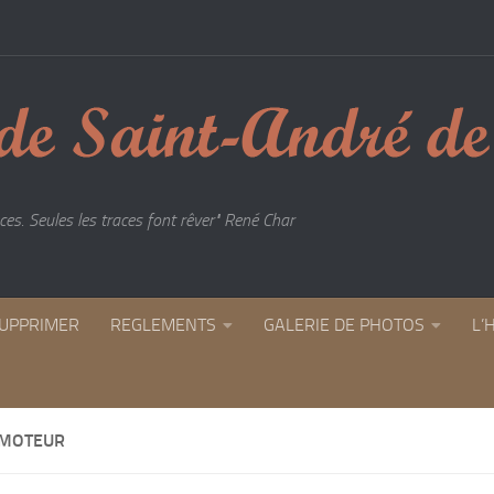
es. Seules les traces font rêver" René Char
UPPRIMER
REGLEMENTS
GALERIE DE PHOTOS
L’
 MOTEUR