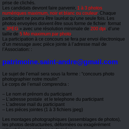
prise de clichés.
Les candidats devront faire parvenir,
1 à 3 photos
numériques maximum, noir et blanc ou couleur
. Chaque
participant ne pourra être lauréat qu’une seule fois. Les
photos envoyées doivent être sous forme de fichier format
«
JPEG
» avec une résolution minimale de
200 dpi
, d’une
taille de
5 Mo maximum par photo
.
La participation à ce concours se fera par envoi électronique
d’un message avec pièce jointe à l’adresse mail de
l’Association: :
patrimoine.saint-andre@gmail.com
Le sujet de l’email sera sous la forme : “concours photo
photographier notre moulin”
Le corps de l’email comprendra :
– Le nom et prénom du participant
– L’adresse postale et le telephone du participant
– L’adresse mail du participant
– Les piéces jointes (1 à 3 fichiers jpeg)
Les montages photographiques (assemblages de photos),
les photos destructurées, déformées ou exagérément