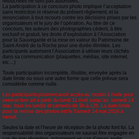
retouchées ne sont pas autorisées.
La participation à ce concours photo implique l’acceptation
sans restriction ni réserve du présent règlement, et la
renonciation à tout recours contre les décisions prises par les
organisateurs et le jury de l’opération. Au titre de ce
concours, les auteurs des photographies cèdent, à titre
exclusif et gratuit, les droits d’exploitation à l’Association
pour la Sauvegarde et la mise en valeur du Patrimoine de
Saint-André de la Roche pour une durée illimitée. Les
participants autorisent l’Association à utiliser leurs clichés
dans sa communication (plaquettes, médias, site internet,
etc…)
Toute participation incomplète, illisible, envoyée après la
date limite ou sous une autre forme que celle prévue sera
considérée comme nulle.
Les participants pourront avoir accès au moulin à huile pour
exercer leur art à partir du
lundi 11 Avril jusqu’au samedi 14
mai, tous les lundis et samedis de 9h à 12h. La date limite
pour la remise des photos est le Samedi 14 mai 2016 à
minuit.
Seules la date et l’heure de réception de la photo font foi. La
responsabilité des organisateurs ne saurait être engagée en
cas de non réception, notamment en cas d’envoi après